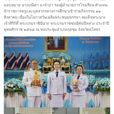
content/
มอบหมาย นางปณิตา นาจำปา รองผู้อำนวยการโรงเรียน ตัวแทน
https://memoriaesportivasc.ufsc.br/upbook/slot-
ข้าราชการครูและบุคลากรทางการศึกษาเข้าร่วมกิจกรรม ๑๒
gacor/
สิงหาคม เนื่องในโอกาสวันเฉลิมพระชนมพรรษา สมเด็จพระนาง
https://portal-
เจ้าสิริกิติ์ พระบรมราชินีนาถ พระบรมราชชนนีพันปีหลวง ประจำปี
dev.redcross.ca/
พุทธศักราช ๒๕๖๘ ณ หอประชุมอำเภอกุดชุม จังหวัดยโสธร
https://mafrisonroche.phpnet.org/prive/slot-
dana/
http://blogs.cuc.claremont.edu/slot-
ovo/
https://gwt.xkk.mybluehost.me/slot-
dana/
http://isiyama89.noor.jp/wp-
content/upgrade/
http://a0636064.xsph.ru/slot-
qris/
http://jfhs2821.odns.fr/images/slot-
ovo/
http://kidszone.mk-