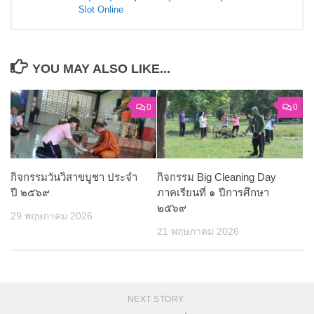
Slot Online
YOU MAY ALSO LIKE...
0
0
กิจกรรมวันวิสาขบูชา ประจำ
กิจกรรม Big Cleaning Day
ปี ๒๕๖๙
ภาคเรียนที่ ๑ ปีการศึกษา
๒๕๖๙
29 พฤษภาคม 2026
21 พฤษภาคม 2026
NEXT STORY