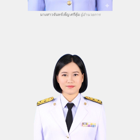
นางสาวจันทร์เพ็ญ ศรีคุ้ม
ผู้อำนวยการ