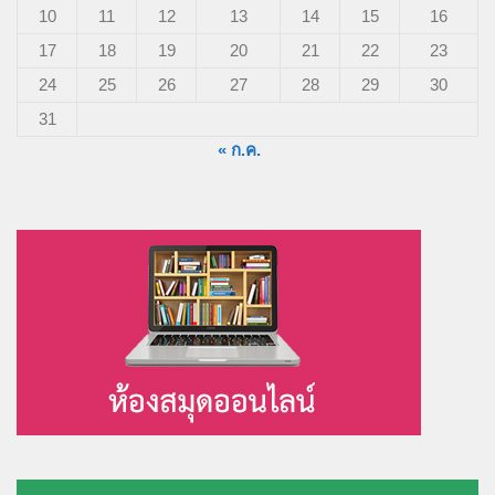
10
11
12
13
14
15
16
17
18
19
20
21
22
23
24
25
26
27
28
29
30
31
« ก.ค.