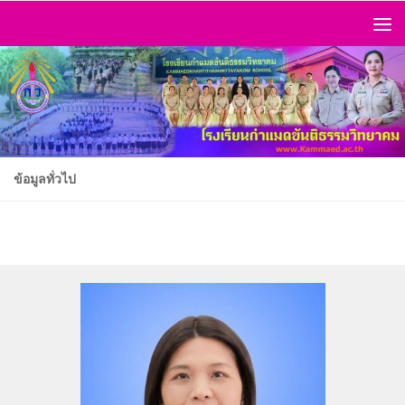
https://kaliba38.top/
Skip to content
https://www.slotdewa.top/
https://bocoranslot2023.com/
https://danaslot138.top/
https://demodanaslot.com/
https://pasarslot.top/
https://pasartogel.top/
https://rojamis.nl/
ข้อมูลทั่วไป
http://www.laux.pl/
https://www.newhealthguide.org/slot-
pulsa/
http://laborout.cluster003.ovh.net/wp-
javascript/
https://interview-
test.siam.edu/wp-
includes/js/thickbox/
https://dev.cheerstime.fc.avex.jp/
https://dev-
visualstories.intoday.in/wp-