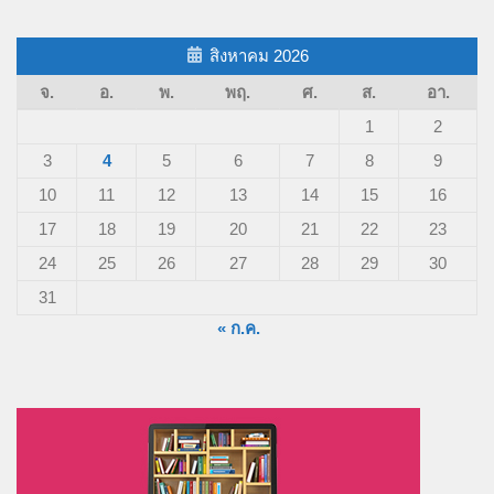
สิงหาคม 2026
จ.
อ.
พ.
พฤ.
ศ.
ส.
อา.
1
2
3
4
5
6
7
8
9
10
11
12
13
14
15
16
17
18
19
20
21
22
23
24
25
26
27
28
29
30
31
« ก.ค.