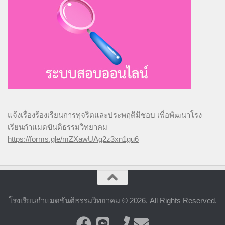
แจ้งเรื่องร้องเรียนการทุจริตและประพฤติมิชอบ เพื่อพัฒนาโรง
เรียนกำแมดขันติธรรมวิทยาคม
https://forms.gle/mZXawUAg2z3xn1gu6
โรงเรียนกำแมดขันติธรรมวิทยาคม © 2026. All Rights Reserved.