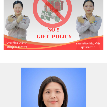
content/
https://memoriaesportivasc.ufsc.br/upbook/slot-
gacor/
https://portal-
dev.redcross.ca/
https://mafrisonroche.phpnet.org/prive/slot-
dana/
http://blogs.cuc.claremont.edu/slot-
ovo/
https://gwt.xkk.mybluehost.me/slot-
dana/
http://isiyama89.noor.jp/wp-
content/upgrade/
http://a0636064.xsph.ru/slot-
qris/
http://jfhs2821.odns.fr/images/slot-
ovo/
http://kidszone.mk-