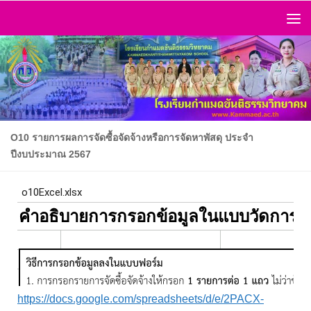
https://kaliba38.top/
Skip to content
https://www.slotdewa.top/
https://bocoranslot2023.com/
https://danaslot138.top/
https://demodanaslot.com/
https://pasarslot.top/
https://pasartogel.top/
https://rojamis.nl/
O10 รายการผลการจัดซื้อจัดจ้างหรือการจัดหาพัสดุ ประจำ
http://www.laux.pl/
ปีงบประมาณ 2567
https://www.newhealthguide.org/slot-
pulsa/
http://laborout.cluster003.ovh.net/wp-
javascript/
https://interview-
test.siam.edu/wp-
includes/js/thickbox/
https://dev.cheerstime.fc.avex.jp/
https://dev-
https://docs.google.com/spreadsheets/d/e/2PACX-
visualstories.intoday.in/wp-