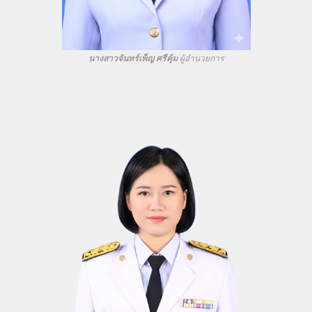
lightning.co.uk/thumbs/
นางสาวจันทร์เพ็ญ ศรีคุ้ม
ผู้อำนวยการ