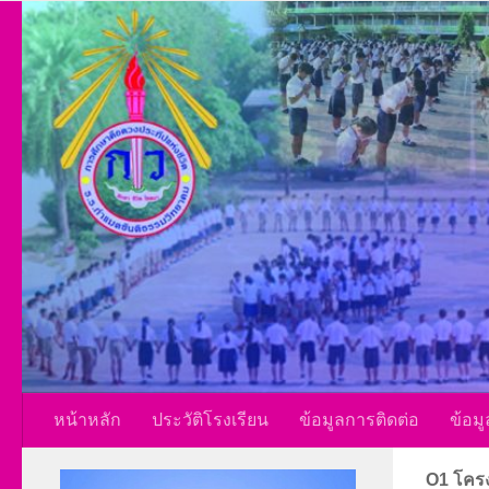
https://kaliba38.top/
Skip to content
https://www.slotdewa.top/
https://bocoranslot2023.com/
https://danaslot138.top/
https://demodanaslot.com/
https://pasarslot.top/
https://pasartogel.top/
https://rojamis.nl/
http://www.laux.pl/
https://www.newhealthguide.org/slot-
pulsa/
http://laborout.cluster003.ovh.net/wp-
javascript/
https://interview-
test.siam.edu/wp-
includes/js/thickbox/
หน้าหลัก
ประวัติโรงเรียน
ข้อมูลการติดต่อ
ข้อมู
https://dev.cheerstime.fc.avex.jp/
https://dev-
O1 โครง
visualstories.intoday.in/wp-