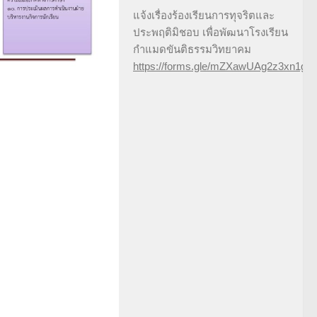
แจ้งเรื่องร้องเรียนการทุจริตและ
ประพฤติมิชอบ เพื่อพัฒนาโรงเรียน
กำแมดขันติธรรมวิทยาคม
https://forms.gle/mZXawUAg2z3xn1gu