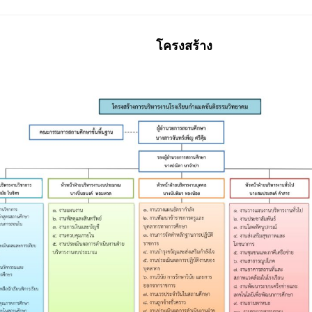
โครงสร้าง