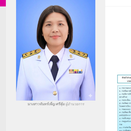
content/
https://memoriaesportivasc.ufsc.br/upbook/slot-
gacor/
https://portal-
dev.redcross.ca/
https://mafrisonroche.phpnet.org/prive/slot-
dana/
http://blogs.cuc.claremont.edu/slot-
ovo/
https://gwt.xkk.mybluehost.me/slot-
dana/
http://isiyama89.noor.jp/wp-
content/upgrade/
http://a0636064.xsph.ru/slot-
qris/
นางสาวจันทร์เพ็ญ ศรีคุ้ม
ผู้อำนวยการ
http://jfhs2821.odns.fr/images/slot-
ovo/
http://kidszone.mk-