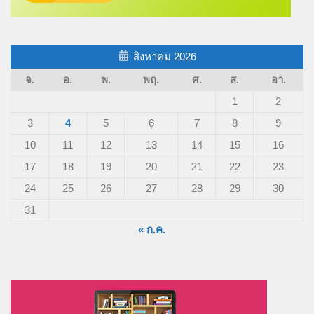
สิงหาคม 2026
จ.
อ.
พ.
พฤ.
ศ.
ส.
อา.
1
2
3
4
5
6
7
8
9
10
11
12
13
14
15
16
17
18
19
20
21
22
23
24
25
26
27
28
29
30
31
« ก.ค.