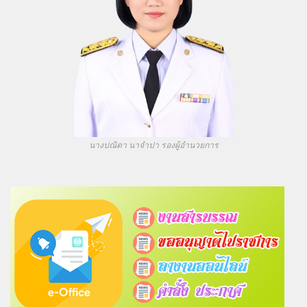
lightning.co.uk/thumbs/
นางปณิตา นาจำปา รองผู้อำนวยการ