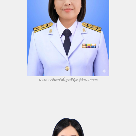
content/
https://memoriaesportivasc.ufsc.br/upbook/slot-
gacor/
https://portal-
dev.redcross.ca/
https://mafrisonroche.phpnet.org/prive/slot-
dana/
http://blogs.cuc.claremont.edu/slot-
ovo/
https://gwt.xkk.mybluehost.me/slot-
dana/
นางสาวจันทร์เพ็ญ ศรีคุ้ม
ผู้อำนวยการ
http://isiyama89.noor.jp/wp-
content/upgrade/
http://a0636064.xsph.ru/slot-
qris/
http://jfhs2821.odns.fr/images/slot-
ovo/
http://kidszone.mk-