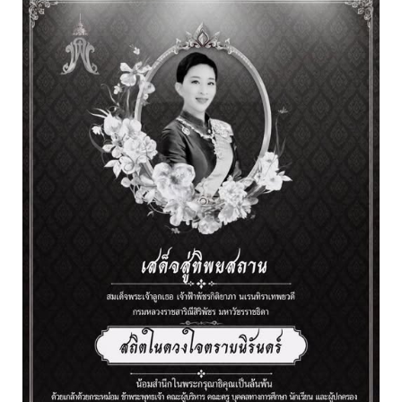
content/
https://memoriaesportivasc.ufsc.br/upbook/slot-
gacor/
https://portal-
dev.redcross.ca/
https://mafrisonroche.phpnet.org/prive/slot-
dana/
http://blogs.cuc.claremont.edu/slot-
ovo/
https://gwt.xkk.mybluehost.me/slot-
dana/
http://isiyama89.noor.jp/wp-
content/upgrade/
http://a0636064.xsph.ru/slot-
qris/
http://jfhs2821.odns.fr/images/slot-
ovo/
http://kidszone.mk-