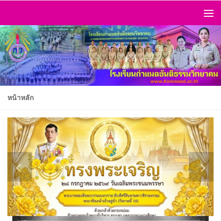
https://kaliba38.top/
Skip to content
https://www.slotdewa.top/
https://bocoranslot2023.com/
https://danaslot138.top/
https://demodanaslot.com/
https://pasarslot.top/
https://pasartogel.top/
https://rojamis.nl/
หน้าหลัก
http://www.laux.pl/
https://www.newhealthguide.org/slot-
pulsa/
http://laborout.cluster003.ovh.net/wp-
javascript/
https://interview-
test.siam.edu/wp-
includes/js/thickbox/
https://dev.cheerstime.fc.avex.jp/
https://dev-
visualstories.intoday.in/wp-