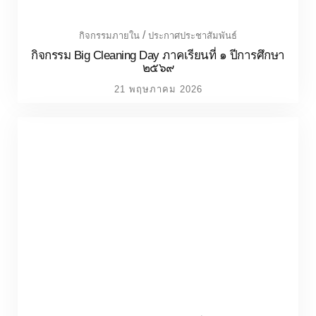
ประกาศประชาสัมพันธ์
กิจกรรมมอบเกียรติบัตรและเหรียญรางวัลให้กับนักกีฬา
การแข่งขันกีฬาโรลเลอร์สกี การแข่งขันกีฬาเยาวชน
แห่งชาติ ครั้งที่ ๔๑“สุราษฎร์ธานีเกมส์” ระหว่างวันที่
๗-๑๗ พฤษภาคม พ.ศ. ๒๕๖๙“เกมส์แห่งมิตรภาพ เกมส์
แห่งเมืองคนดี”
20 พฤษภาคม 2026