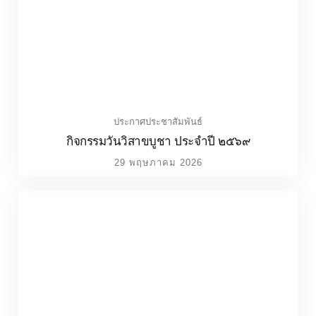
กิจกรรมวันวิสาขบูชา ประจำปี ๒๕๖๙
29 พฤษภาคม 2026
ประกาศประชาสัมพันธ์
กิจกรรมเดินรณรงค์วันงดสูบบุหรี่โลก ๒๕๖๙
29 พฤษภาคม 2026