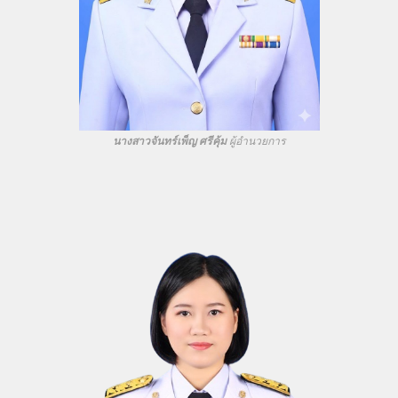
นางปณิตา นาจำปา รองผู้อำนวยการ