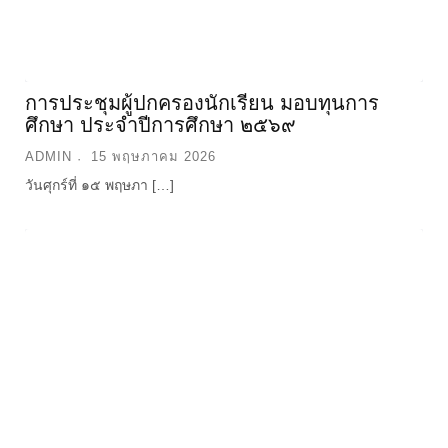
วันศุกร์ที่ ๑๕ พฤษภา […]
การมอบประกาศนียบัตรและปัจฉิมนิเทศ
นักเรียนชั้นมัธยมศึกษาปีที่ ๓ และ ๖ ปีการ
ศึกษา ๒๕๖๘
ADMIN
27 กุมภาพันธ์ 2026
วันศุกร์ที่ ๒๗ กุมภา […]