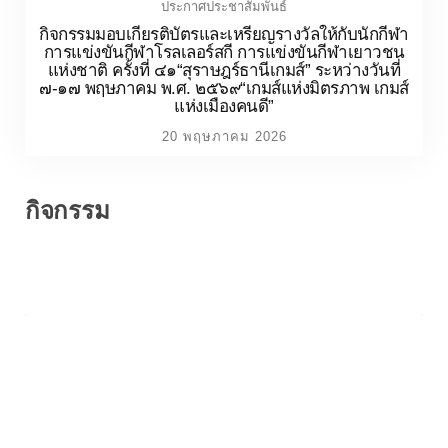
กิจกรรม
กิจกรรม Big Cleaning Day ภาคเรียนที่ ๑ ปี
การศึกษา ๒๕๖๙